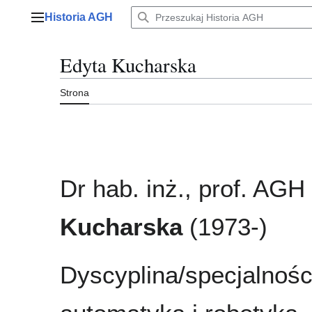
Przejdź
Historia AGH
do
Menu główne
zawartości
Edyta Kucharska
Strona
Dr hab. inż., prof. AGH
Kucharska
(1973-)
Dyscyplina/specjalnośc