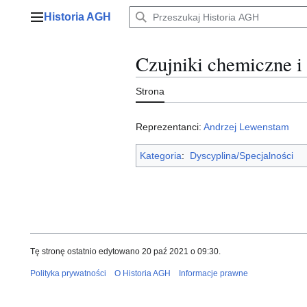
Przejdź
Historia AGH
do
Menu główne
zawartości
Czujniki chemiczne i
Strona
Reprezentanci:
Andrzej Lewenstam
Kategoria
:
Dyscyplina/Specjalności
Tę stronę ostatnio edytowano 20 paź 2021 o 09:30.
Polityka prywatności
O Historia AGH
Informacje prawne