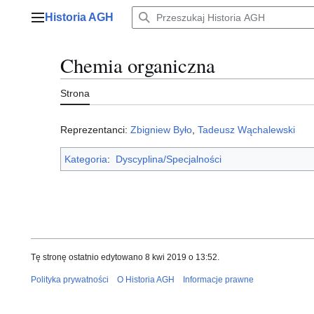
Przejdź
Historia AGH
do
Menu główne
zawartości
Chemia organiczna
Strona
Reprezentanci:
Zbigniew Było
,
Tadeusz Wąchalewski
Kategoria
:
Dyscyplina/Specjalności
Tę stronę ostatnio edytowano 8 kwi 2019 o 13:52.
Polityka prywatności
O Historia AGH
Informacje prawne