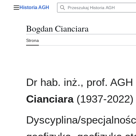
Przejdź
Historia AGH
do
Menu główne
zawartości
Bogdan Cianciara
Strona
Dr hab. inż., prof. AGH
Cianciara
(1937-2022)
Dyscyplina/specjalności