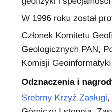
geofizyki i specjalnośc
W 1996 roku został p
Członek Komitetu Geof
Geologicznych PAN, Po
Komisji Geoinformatyk
Odznaczenia i nagrod
Srebrny Krzyż Zasługi
Górniczy I stopnia, Zas