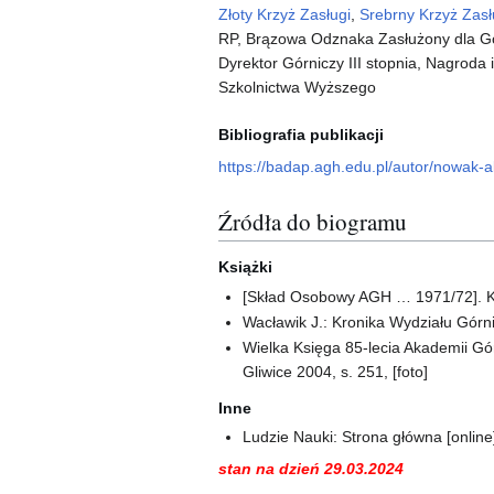
Złoty Krzyż Zasługi
,
Srebrny Krzyż Zasł
RP, Brązowa Odznaka Zasłużony dla Gór
Dyrektor Górniczy III stopnia, Nagroda i
Szkolnictwa Wyższego
Bibliografia publikacji
https://badap.agh.edu.pl/autor/nowak-a
Źródła do biogramu
Książki
[Skład Osobowy AGH … 1971/72]. K
Wacławik J.: Kronika Wydziału Gór
Wielka Księga 85-lecia Akademii Górn
Gliwice 2004, s. 251, [foto]
Inne
Ludzie Nauki: Strona główna [onlin
stan na dzień 29.03.2024