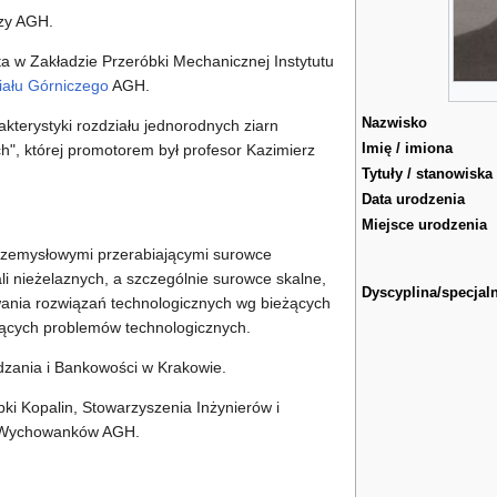
zy AGH.
a w Zakładzie Przeróbki Mechanicznej Instytutu
ału Górniczego
AGH.
Nazwisko
kterystyki rozdziału jednorodnych ziarn
Imię / imiona
h", której promotorem był profesor Kazimierz
Tytuły / stanowiska
Data urodzenia
Miejsce urodzenia
przemysłowymi przerabiającymi surowce
li nieżelaznych, a szczególnie surowce skalne,
Dyscyplina/specjal
wania rozwiązań technologicznych wg bieżących
żących problemów technologicznych.
dzania i Bankowości w Krakowie.
ki Kopalin, Stowarzyszenia Inżynierów i
a Wychowanków AGH.