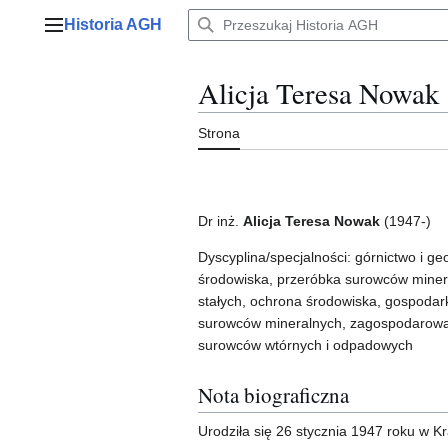
Przejdź
Historia AGH
do
Menu główne
zawartości
Alicja Teresa Nowak
Strona
Dr inż.
Alicja Teresa Nowak
(1947-)
Dyscyplina/specjalności: górnictwo i geo
środowiska, przeróbka surowców minera
stałych, ochrona środowiska, gospodar
surowców mineralnych, zagospodarowani
surowców wtórnych i odpadowych
Nota biograficzna
Urodziła się 26 stycznia 1947 roku w K