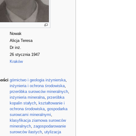
Nowak
Alicja Teresa
Dr inż.
26 stycznia 1947
Kraków
ności
górnictwo i geologia inżynierska
,
inżynieria i ochrona środowiska
,
przeróbka surowców mineralnych
,
inżynieria mineralna
,
przeróbka
kopalin stałych
,
kształtowanie i
ochrona środowiska
,
gospodarka
surowcami mineralnymi
,
klasyfikacja ziarnowa surowców
mineralnych
,
zagospodarowanie
surowców ilastych
,
utylizacja