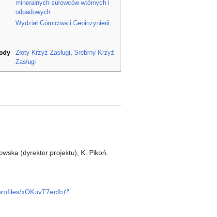
mineralnych surowców wtórnych i
odpadowych
Wydział Górnictwa i Geoinżynierii
rody
Złoty Krzyż Zasługi
,
Srebrny Krzyż
Zasługi
owska (dyrektor projektu), K. Pikoń.
/profiles/xOKuvT7ecIb