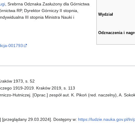
ugi
, Srebrna Odznaka Zasłużony dla Górnictwa
nictwa RP, Dyrektor Górniczy II stopnia,
Wydział
ndywidualna III stopnia Ministra Nauki i
Odznaczenia i nag
licja-001793
raków 1973, s. 52
niczego 1919-2019. Kraków 2019, s. 113
iczo-Hutniczej. [Oprac.] zespół aut. K. Pikoń (red. naczelny), A. Sokoł
e] [przeglądany 29.03.2024]. Dostępny w:
https://ludzie.nauka.gov.pl/ln