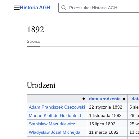
Przejdź
Historia AGH
do
Menu główne
zawartości
1892
Strona
Urodzeni
data urodzenia
dat
Adam Franciszek Czeżowski
22 stycznia 1892
5 si
Marian Klott de Heidenfeld
1 listopada 1892
28 l
Stanisław Mazurkiewicz
15 lipca 1892
25 w
Władysław Józef Michejda
11 marca 1892
13 c