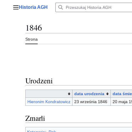
Przejdź
Historia AGH
do
Menu główne
zawartości
1846
Strona
Urodzeni
data urodzenia
data śmie
Hieronim Kondratowicz
23 września 1846
20 maja 1
Zmarli