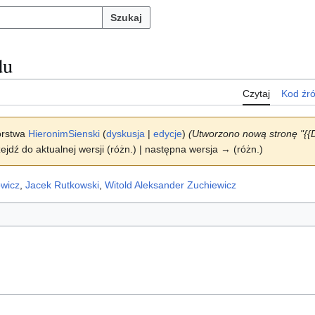
Szukaj
du
Czytaj
Kod źr
orstwa
HieronimSienski
(
dyskusja
|
edycje
)
(Utworzono nową stronę "{{D
ejdź do aktualnej wersji (różn.) | następna wersja → (różn.)
owicz
,
Jacek Rutkowski
,
Witold Aleksander Zuchiewicz