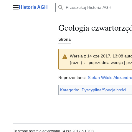
Przejdź
Historia AGH
do
Menu główne
zawartości
Geologia czwartorzę
Strona
Wersja z 14 cze 2017, 13:08 aut
(różn.) ← poprzednia wersja | prz
Reprezentanci:
Stefan Witold Alexandr
Kategoria
:
Dyscyplina/Specjalności
Tę stronę ostatnio edytowano 14 cze 2017 o 13:08.