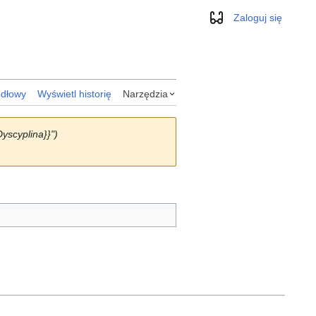
Zaloguj się
Wygląd
ódłowy
Wyświetl historię
Narzędzia
yscyplina}}")