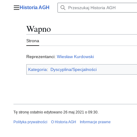
Przejdź
Historia AGH
do
Menu główne
zawartości
Wapno
Strona
Reprezentanci:
Wiesław Kurdowski
Kategoria
:
Dyscyplina/Specjalności
Tę stronę ostatnio edytowano 26 maj 2021 o 09:30.
Polityka prywatności
O Historia AGH
Informacje prawne