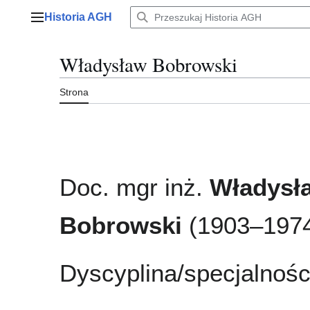
Przejdź
Historia AGH
do
Menu główne
zawartości
Władysław Bobrowski
Strona
Doc. mgr inż.
Władysł
Bobrowski
(1903–197
Dyscyplina/specjalnośc