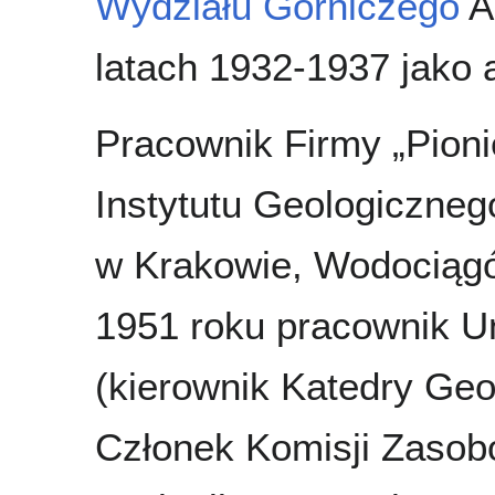
Wydziału Górniczego
A
latach 1932-1937 jako a
Pracownik Firmy „Pion
Instytutu Geologiczne
w Krakowie, Wodociągó
1951 roku pracownik U
(kierownik Katedry Geol
Członek Komisji Zasobó