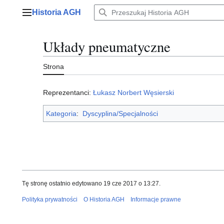
Przejdź
Historia AGH
do
Menu główne
zawartości
Układy pneumatyczne
Strona
Reprezentanci:
Łukasz Norbert Węsierski
Kategoria
:
Dyscyplina/Specjalności
Tę stronę ostatnio edytowano 19 cze 2017 o 13:27.
Polityka prywatności
O Historia AGH
Informacje prawne