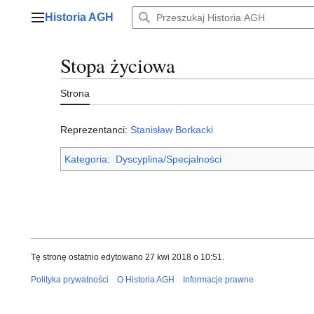
Przejdź
Historia AGH
do
Menu główne
zawartości
Stopa życiowa
Strona
Reprezentanci:
Stanisław Borkacki
Kategoria
:
Dyscyplina/Specjalności
Tę stronę ostatnio edytowano 27 kwi 2018 o 10:51.
Polityka prywatności
O Historia AGH
Informacje prawne