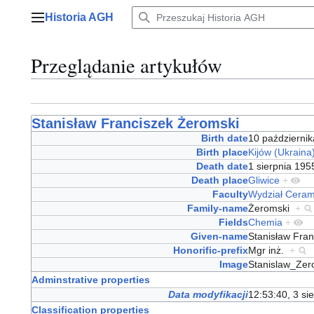
Przejdź
Historia AGH
do
Menu główne
zawartości
Przeglądanie artykułów
Stanisław Franciszek Żeromski
Birth date
10 październi
Birth place
Kijów (Ukraina
Death date
1 sierpnia 19
Death place
Gliwice
+
Faculty
Wydział Ceram
Family-name
Żeromski
+
Fields
Chemia
+
Given-name
Stanisław Fra
Honorific-prefix
Mgr inż.
+
Image
Stanislaw_Zer
Adminstrative properties
Data modyfikacji
12:53:40, 3 si
Classification properties