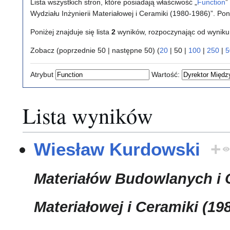
Lista wszystkich stron, które posiadają właściwość „
Function
”
Wydziału Inżynierii Materiałowej i Ceramiki (1980-1986)”. Po
Poniżej znajduje się lista
2
wyników, rozpoczynając od wynik
Zobacz (
poprzednie 50
|
następne 50
) (
20
|
50
|
100
|
250
|
5
Atrybut
Wartość:
Lista wyników
Wiesław Kurdowski
+
Materiałów Budowlanych i O
Materiałowej i Ceramiki (19