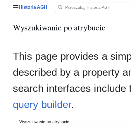
Przejdź
Historia AGH
do
Menu główne
zawartości
Wyszukiwanie po atrybucie
This page provides a sim
described by a property a
search interfaces include
query builder
.
Wyszukiwanie po atrybucie