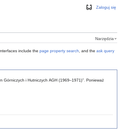
Zaloguj się
Wygląd
Narzędzia
interfaces include the
page property search
, and the
ask query
yn Górniczych i Hutniczych AGH (1969–1971)”. Ponieważ