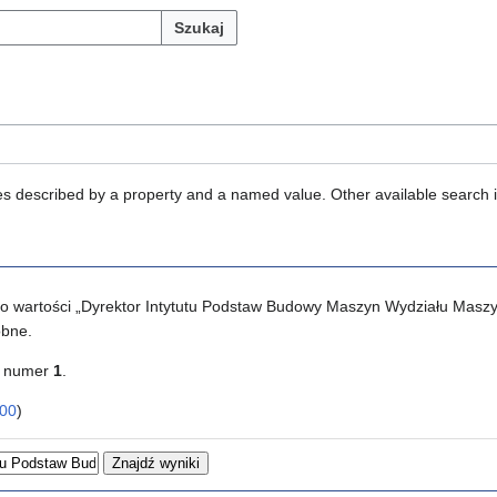
Szukaj
ties described by a property and a named value. Other available search 
 o wartości „Dyrektor Intytutu Podstaw Budowy Maszyn Wydziału Masz
obne.
u numer
1
.
00
)