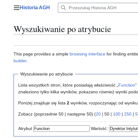
Przejdź
Historia AGH
do
Menu główne
zawartości
Wyszukiwanie po atrybucie
This page provides a simple
browsing interface
for finding enti
builder
.
Wyszukiwanie po atrybucie
Lista wszystkich stron, które posiadają właściwość „
Function
”
znaleziono tylko kilka wyników, pokazano również wyniki pod
Poniżej znajduje się lista
2
wyników, rozpoczynając od wynik
Zobacz (
poprzednie 50
|
następne 50
) (
20
|
50
|
100
|
250
|
5
Atrybut
Wartość: