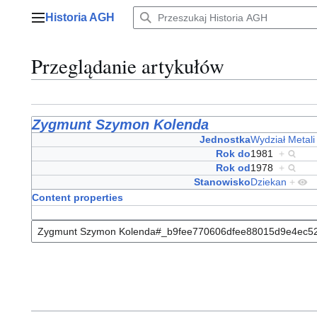
Przejdź
Historia AGH
do
Menu główne
zawartości
Przeglądanie artykułów
Zygmunt Szymon Kolenda
Jednostka
Wydział Metali
Rok do
1981
+
Rok od
1978
+
Stanowisko
Dziekan
+
Content properties