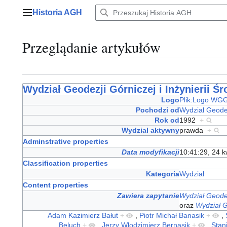
Przejdź
Historia AGH
do
Menu główne
zawartości
Przeglądanie artykułów
Wydział Geodezji Górniczej i Inżynierii Ś
Logo
Plik:Logo WGG
Pochodzi od
Wydział Geodez
Rok od
1992
+
Wydzial aktywny
prawda
+
Adminstrative properties
Data modyfikacji
10:41:29, 24 k
Classification properties
Kategoria
Wydział
Content properties
Zawiera zapytanie
Wydział Geodez
oraz
Wydział G
Adam Kazimierz Bałut
+
,
Piotr Michał Banasik
+
,
Beluch
+
,
Jerzy Włodzimierz Bernasik
+
,
Stan