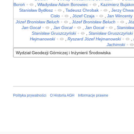
Boroń
+
,
Władysław Adam Borowiec
+
,
Kazimierz Bujako
Stanisław Bydłosz
+
,
Tadeusz Chrobak
+
,
Jerzy Chwa
Cisło
+
,
Józef Czaja
+
,
Jan Wincenty 
Józef Bronisław Beluch
+
,
Józef Bronisław Beluch
+
,
Józ
Jan Gocał
+
,
Jan Gocał
+
,
Jan Gocał
+
,
Stanisła
Stanisław Gruszczyński
+
,
Stanisław Gruszczyński
Hejmanowski
+
,
Ryszard Józef Hejmanowski
+
,
Jachimski
+
Polityka prywatności
O Historia AGH
Informacje prawne