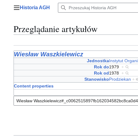
Przejdź
Historia AGH
do
Menu główne
zawartości
Przeglądanie artykułów
Wiesław Waszkielewicz
Jednostka
Instytut Organ
Rok do
1979
+
Rok od
1978
+
Stanowisko
Prodziekan
+
Content properties