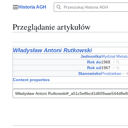
Przejdź
Historia AGH
do
Menu główne
zawartości
Przeglądanie artykułów
Władysław Antoni Rutkowski
Jednostka
Wydział Metalu
Rok do
1968
+
Rok od
1967
+
Stanowisko
Prodziekan
+
Content properties