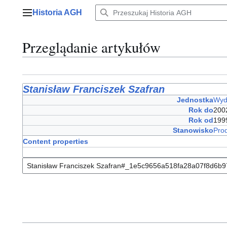
Przejdź
Historia AGH
do
Menu główne
zawartości
Przeglądanie artykułów
Stanisław Franciszek Szafran
Jednostka
Wydz
Rok do
200
Rok od
199
Stanowisko
Pro
Content properties