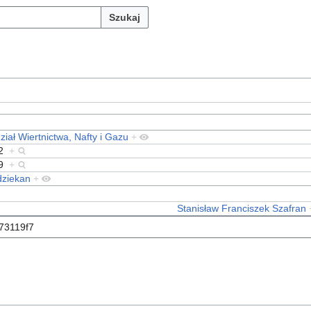
Szukaj
iał Wiertnictwa, Nafty i Gazu
+
2
+
9
+
dziekan
+
Stanisław Franciszek Szafran