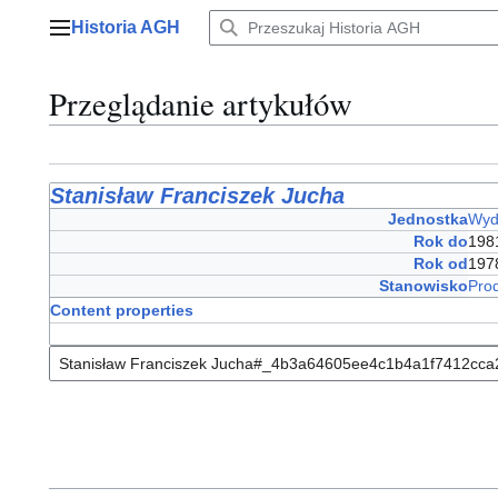
Przejdź
Historia AGH
do
Menu główne
zawartości
Przeglądanie artykułów
Stanisław Franciszek Jucha
Jednostka
Wyd
Rok do
198
Rok od
197
Stanowisko
Pro
Content properties