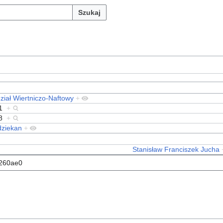
Szukaj
ział Wiertniczo-Naftowy
+
1
+
8
+
dziekan
+
Stanisław Franciszek Jucha