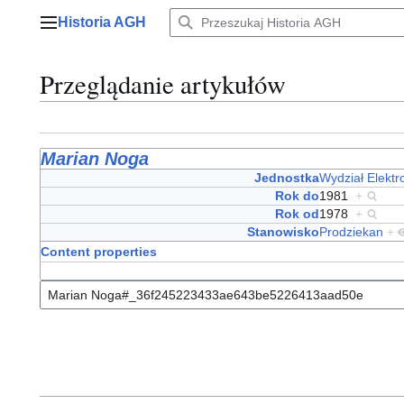
Przejdź
Historia AGH
do
Menu główne
zawartości
Przeglądanie artykułów
Marian Noga
Jednostka
Wydział Elektro
Rok do
1981
+
Rok od
1978
+
Stanowisko
Prodziekan
+
Content properties