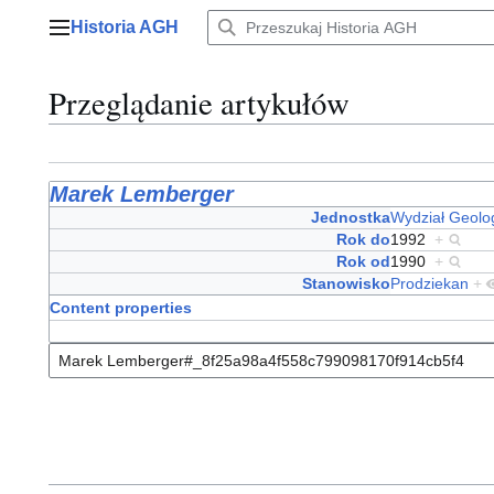
Przejdź
Historia AGH
do
Menu główne
zawartości
Przeglądanie artykułów
Marek Lemberger
Jednostka
Wydział Geolo
Rok do
1992
+
Rok od
1990
+
Stanowisko
Prodziekan
+
Content properties