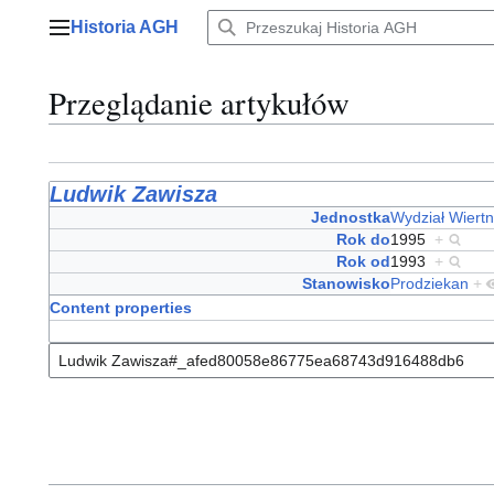
Przejdź
Historia AGH
do
Menu główne
zawartości
Przeglądanie artykułów
Ludwik Zawisza
Jednostka
Wydział Wiert
Rok do
1995
+
Rok od
1993
+
Stanowisko
Prodziekan
+
Content properties