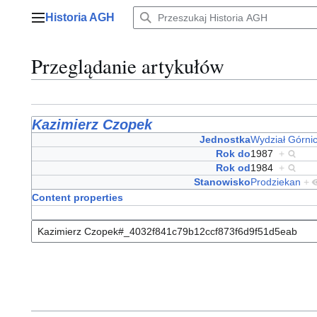
Przejdź
Historia AGH
do
Menu główne
zawartości
Przeglądanie artykułów
Kazimierz Czopek
Jednostka
Wydział Górni
Rok do
1987
+
Rok od
1984
+
Stanowisko
Prodziekan
+
Content properties