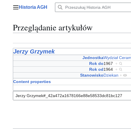
Przejdź
Historia AGH
do
Menu główne
zawartości
Przeglądanie artykułów
Jerzy Grzymek
Jednostka
Wydział Ceram
Rok do
1967
+
Rok od
1964
+
Stanowisko
Dziekan
+
Content properties