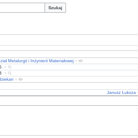
Szukaj
iał Metalurgii i Inżynierii Materiałowej
+
6
+
3
+
dziekan
+
Janusz Łuksza