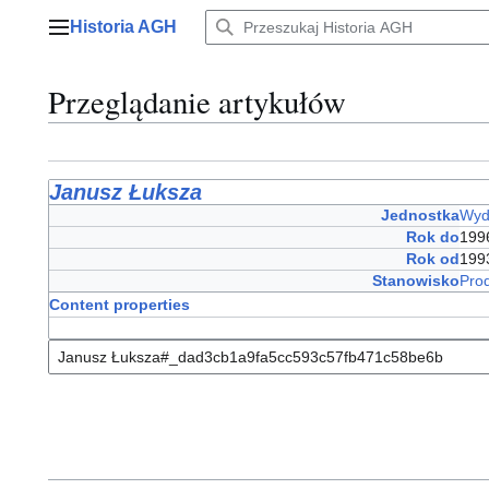
Przejdź
Historia AGH
do
Menu główne
zawartości
Przeglądanie artykułów
Janusz Łuksza
Jednostka
Wydz
Rok do
199
Rok od
199
Stanowisko
Pro
Content properties