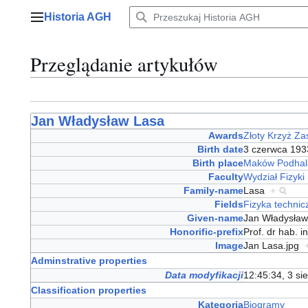
Przejdź
Historia AGH
do
Menu główne
zawartości
Przeglądanie artykułów
Jan Władysław Lasa
Awards
Złoty Krzyż Za
Birth date
3 czerwca 19
Birth place
Maków Podhal
Faculty
Wydział Fizyki
Family-name
Lasa
+
Fields
Fizyka technic
Given-name
Jan Władysł
Honorific-prefix
Prof. dr hab. 
Image
Jan Lasa.jpg
Adminstrative properties
Data modyfikacji
12:45:34, 3 si
Classification properties
Kategoria
Biogramy