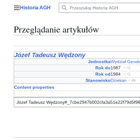
Przejdź
Historia AGH
do
Menu główne
zawartości
Przeglądanie artykułów
Józef Tadeusz Wędzony
Jednostka
Wydział Geodez
Rok do
1987
+
Rok od
1984
+
Stanowisko
Dziekan
+
Content properties