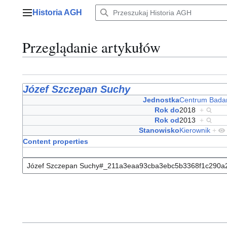
Przejdź
Historia AGH
do
Menu główne
zawartości
Przeglądanie artykułów
Józef Szczepan Suchy
Jednostka
Centrum Badań
Rok do
2018
+
Rok od
2013
+
Stanowisko
Kierownik
+
Content properties