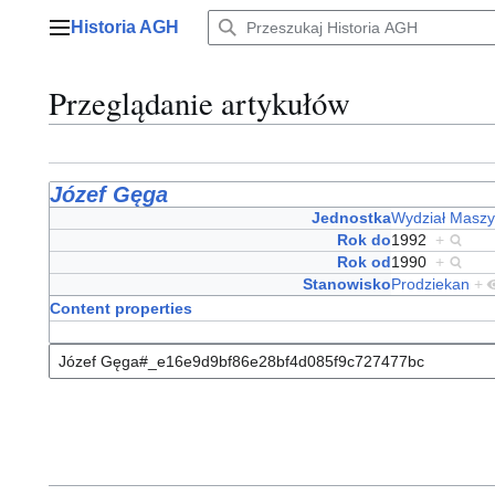
Przejdź
Historia AGH
do
Menu główne
zawartości
Przeglądanie artykułów
Józef Gęga
Jednostka
Wydział Maszy
Rok do
1992
+
Rok od
1990
+
Stanowisko
Prodziekan
+
Content properties