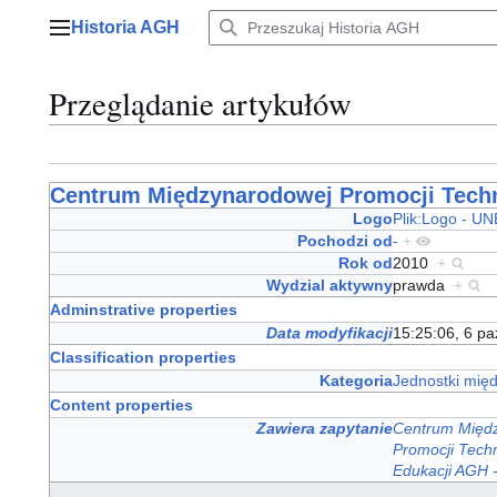
Przejdź
Historia AGH
do
Menu główne
zawartości
Przeglądanie artykułów
Centrum Międzynarodowej Promocji Techn
Logo
Plik:Logo - 
Pochodzi od
-
+
Rok od
2010
+
Wydzial aktywny
prawda
+
Adminstrative properties
Data modyfikacji
15:25:06, 6 pa
Classification properties
Kategoria
Jednostki mię
Content properties
Zawiera zapytanie
Centrum Międz
Promocji Tech
Edukacji AGH