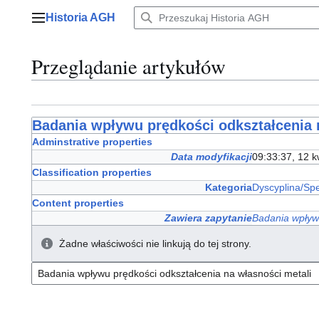
Przejdź
Historia AGH
do
Menu główne
zawartości
Przeglądanie artykułów
Badania wpływu prędkości odkształcenia 
Adminstrative properties
Data modyfikacji
09:33:37, 12 k
Classification properties
Kategoria
Dyscyplina/Spe
Content properties
Zawiera zapytanie
Badania wpływu
Żadne właściwości nie linkują do tej strony.