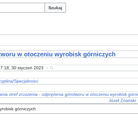
Szukaj
otworu w otoczeniu wyrobisk górniczych
47:18, 30 styczeń 2023
+
yplina/Specjalności
nia stref zruszenia - odprężenia górotworu w otoczeniu wyrobisk górn
Józef Znański