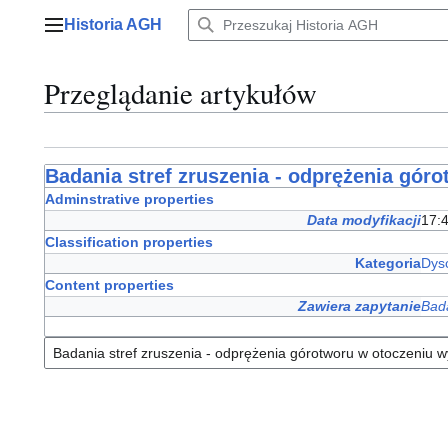
Przejdź
Historia AGH
do
Menu główne
zawartości
Przeglądanie artykułów
Badania stref zruszenia - odprężenia gór
Adminstrative properties
Data modyfikacji
17:
Classification properties
Kategoria
Dysc
Content properties
Zawiera zapytanie
Bada