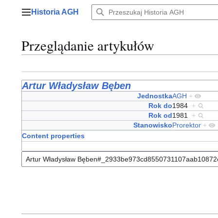
Przejdź
Historia AGH
do
Menu główne
zawartości
Przeglądanie artykułów
Artur Władysław Bęben
Jednostka
AGH
+
Rok do
1984
+
Rok od
1981
+
Stanowisko
Prorektor
+
Content properties