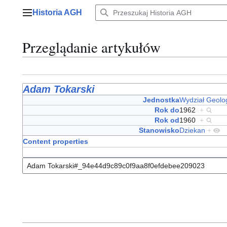
Przejdź
Historia AGH
do
Menu główne
zawartości
Przeglądanie artykułów
Adam Tokarski
Jednostka
Wydział Geolo
Rok do
1962
+
Rok od
1960
+
Stanowisko
Dziekan
+
Content properties