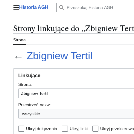
Przejdź
Historia AGH
do
Menu główne
zawartości
Strony linkujące do „Zbigniew Tert
Strona
←
Zbigniew Tertil
Linkujące
Strona:
Przestrzeń nazw:
wszystkie
Ukryj dołączenia
Ukryj linki
Ukryj przekierowa