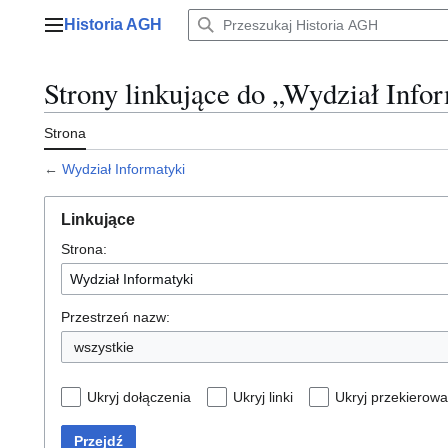
Przejdź
Historia AGH
do
Menu główne
zawartości
Strony linkujące do „Wydział Info
Strona
←
Wydział Informatyki
Linkujące
Strona:
Przestrzeń nazw:
wszystkie
Ukryj dołączenia
Ukryj linki
Ukryj przekierowa
Przejdź