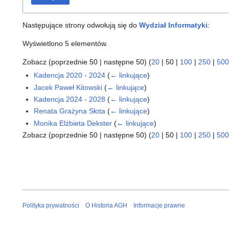
Następujące strony odwołują się do
Wydział Informatyki
:
Wyświetlono 5 elementów.
Zobacz (
poprzednie 50
|
następne 50
) (
20
|
50
|
100
|
250
|
500
Kadencja 2020 - 2024
(
← linkujące
)
Jacek Paweł Kitowski
(
← linkujące
)
Kadencja 2024 - 2028
(
← linkujące
)
Renata Grażyna Słota
(
← linkujące
)
Monika Elżbieta Dekster
(
← linkujące
)
Zobacz (
poprzednie 50
|
następne 50
) (
20
|
50
|
100
|
250
|
500
Polityka prywatności
O Historia AGH
Informacje prawne