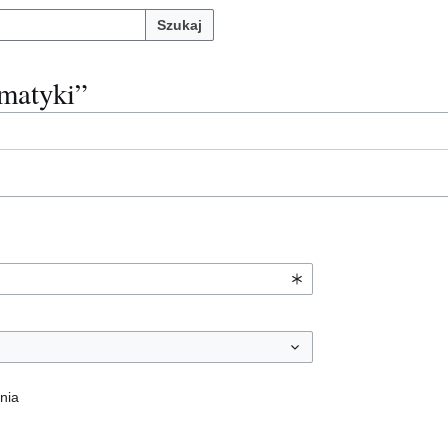
Szukaj
rmatyki”
nia