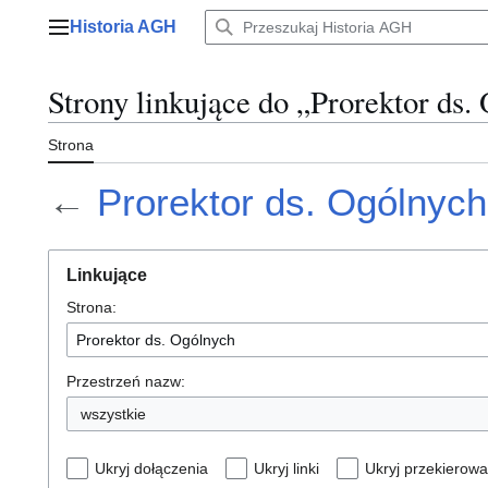
Przejdź
Historia AGH
do
Menu główne
zawartości
Strony linkujące do „Prorektor ds.
Strona
←
Prorektor ds. Ogólnych
Linkujące
Strona:
Przestrzeń nazw:
wszystkie
Ukryj dołączenia
Ukryj linki
Ukryj przekierowa