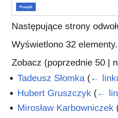
Przejdź
Następujące strony odwoł
Wyświetlono 32 elementy.
Zobacz (
poprzednie 50
|
n
Tadeusz Słomka
(
← link
Hubert Gruszczyk
(
← li
Mirosław Karbowniczek