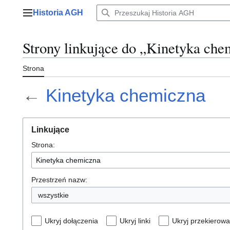
Przejdź
Historia AGH
do
Menu główne
zawartości
Strony linkujące do „Kinetyka che
Strona
←
Kinetyka chemiczna
Linkujące
Strona:
Przestrzeń nazw:
wszystkie
Ukryj dołączenia
Ukryj linki
Ukryj przekierowa