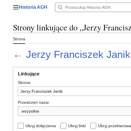
Przejdź
Historia AGH
do
Menu główne
zawartości
Strony linkujące do „Jerzy Francis
Strona
←
Jerzy Franciszek Janik
Linkujące
Strona:
Przestrzeń nazw:
wszystkie
Ukryj dołączenia
Ukryj linki
Ukryj przekierowa