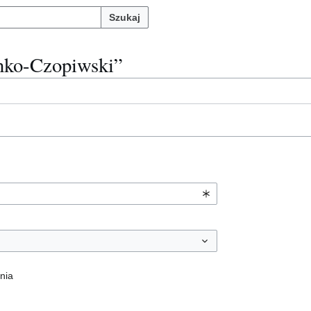
Szukaj
enko-Czopiwski”
nia