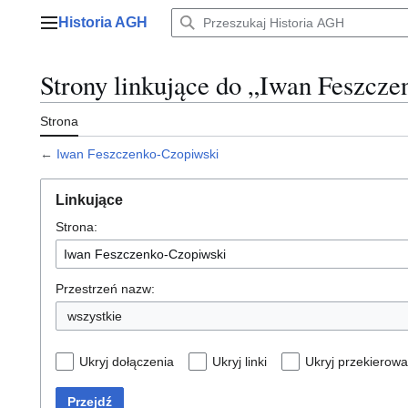
Przejdź
Historia AGH
do
Menu główne
zawartości
Strony linkujące do „Iwan Feszcz
Strona
←
Iwan Feszczenko-Czopiwski
Linkujące
Strona:
Przestrzeń nazw:
wszystkie
Ukryj dołączenia
Ukryj linki
Ukryj przekierowa
Przejdź