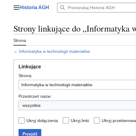
Przejdź
Historia AGH
do
Menu główne
zawartości
Strony linkujące do „Informatyka 
Strona
←
Informatyka w technologii materiałów
Linkujące
Strona:
Przestrzeń nazw:
wszystkie
Ukryj dołączenia
Ukryj linki
Ukryj przekierowa
Przejdź