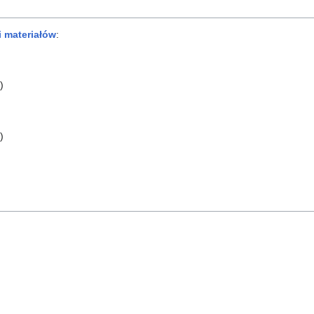
i materiałów
:
)
)