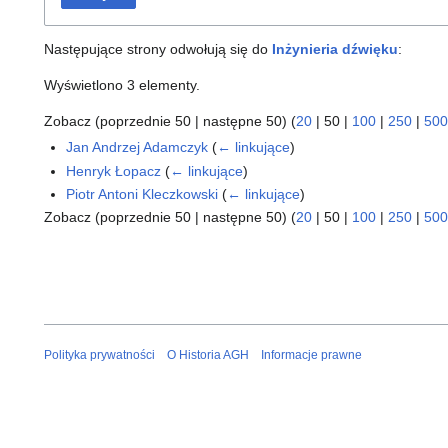
Następujące strony odwołują się do
Inżynieria dźwięku
:
Wyświetlono 3 elementy.
Zobacz (
poprzednie 50
|
następne 50
) (
20
|
50
|
100
|
250
|
500
Jan Andrzej Adamczyk
(
← linkujące
)
Henryk Łopacz
(
← linkujące
)
Piotr Antoni Kleczkowski
(
← linkujące
)
Zobacz (
poprzednie 50
|
następne 50
) (
20
|
50
|
100
|
250
|
500
Polityka prywatności
O Historia AGH
Informacje prawne