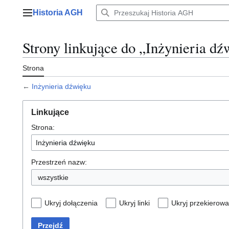
Przejdź
Historia AGH
do
Menu główne
zawartości
Strony linkujące do „Inżynieria d
Strona
←
Inżynieria dźwięku
Linkujące
Strona:
Przestrzeń nazw:
wszystkie
Ukryj dołączenia
Ukryj linki
Ukryj przekierowa
Przejdź