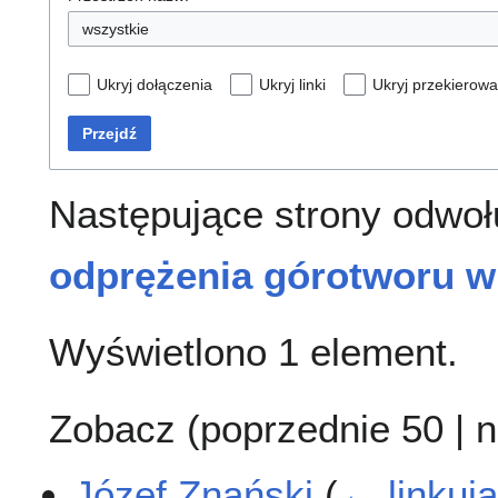
wszystkie
Ukryj dołączenia
Ukryj linki
Ukryj przekierowa
Przejdź
Następujące strony odwoł
odprężenia górotworu w
Wyświetlono 1 element.
Zobacz (
poprzednie 50
|
n
Józef Znański
(
← linkuj