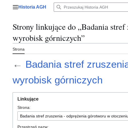
Przejdź
Historia AGH
do
Menu główne
zawartości
Strony linkujące do „Badania stref
wyrobisk górniczych”
Strona
←
Badania stref zruszeni
wyrobisk górniczych
Linkujące
Strona:
Przestrzeń nazw: