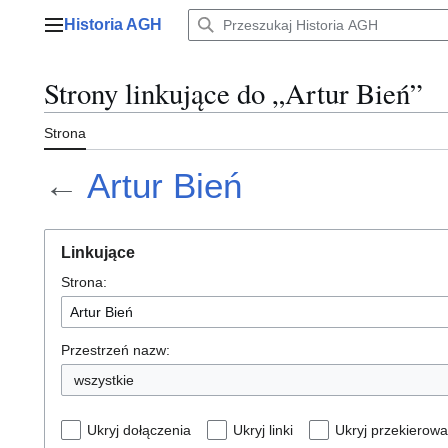
Przejdź
Historia AGH
do
Menu główne
zawartości
Strony linkujące do „Artur Bień”
Strona
←
Artur Bień
Linkujące
Strona:
Przestrzeń nazw:
wszystkie
Ukryj dołączenia
Ukryj linki
Ukryj przekierowa