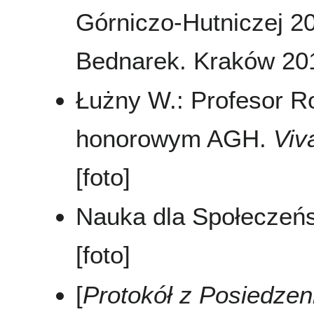
Górniczo-Hutniczej 20
Bednarek. Kraków 2011
Łużny W.: Profesor Ro
honorowym AGH.
Viv
[foto]
Nauka dla Społeczeń
[foto]
[
Protokół z Posiedze