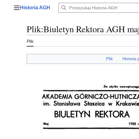
Przejdź
Historia AGH
do
Menu główne
zawartości
Plik
:
Biuletyn Rektora AGH maj
Plik
Plik
Historia 