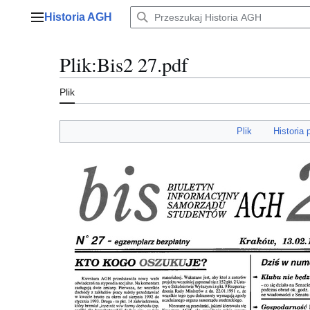
Przejdź
Historia AGH
do
Menu główne
zawartości
Plik
:
Bis2 27.pdf
Plik
Plik
Historia 