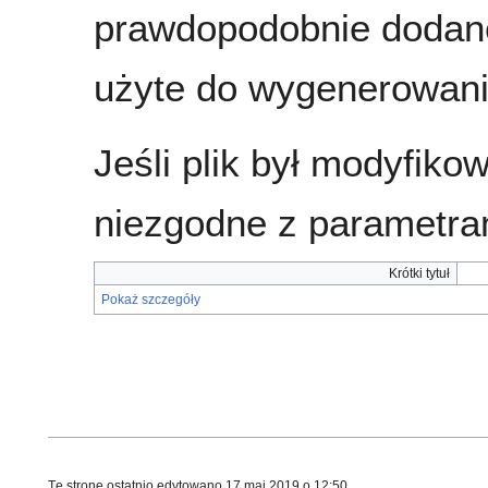
prawdopodobnie dodane
użyte do wygenerowania
Jeśli plik był modyfik
niezgodne z parametra
Krótki tytuł
Pokaż szczegóły
Tę stronę ostatnio edytowano 17 maj 2019 o 12:50.