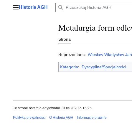
Przejdź
Historia AGH
do
Menu główne
zawartości
Metalurgia form odl
Strona
Reprezentanci:
Wiesław Władysław Jan
Kategoria
:
Dyscyplina/Specjalności
Tę stronę ostatnio edytowano 13 lis 2020 o 16:25.
Polityka prywatności
O Historia AGH
Informacje prawne